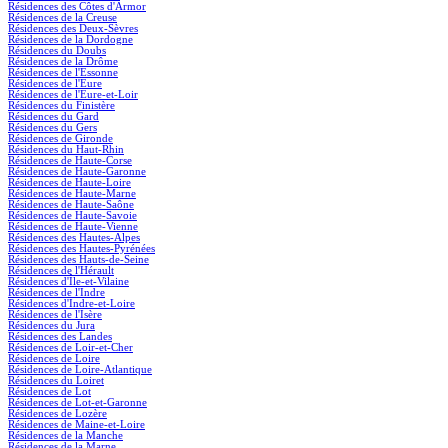
Résidences des Côtes d'Armor
Résidences de la Creuse
Résidences des Deux-Sèvres
Résidences de la Dordogne
Résidences du Doubs
Résidences de la Drôme
Résidences de l'Essonne
Résidences de l'Eure
Résidences de l'Eure-et-Loir
Résidences du Finistère
Résidences du Gard
Résidences du Gers
Résidences de Gironde
Résidences du Haut-Rhin
Résidences de Haute-Corse
Résidences de Haute-Garonne
Résidences de Haute-Loire
Résidences de Haute-Marne
Résidences de Haute-Saône
Résidences de Haute-Savoie
Résidences de Haute-Vienne
Résidences des Hautes-Alpes
Résidences des Hautes-Pyrénées
Résidences des Hauts-de-Seine
Résidences de l'Hérault
Résidences d'Île-et-Vilaine
Résidences de l'Indre
Résidences d'Indre-et-Loire
Résidences de l'Isère
Résidences du Jura
Résidences des Landes
Résidences de Loir-et-Cher
Résidences de Loire
Résidences de Loire-Atlantique
Résidences du Loiret
Résidences de Lot
Résidences de Lot-et-Garonne
Résidences de Lozère
Résidences de Maine-et-Loire
Résidences de la Manche
Résidences de la Marne