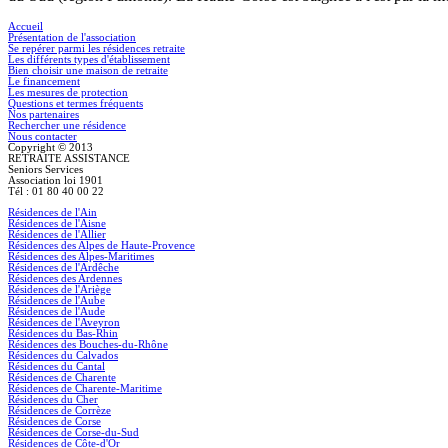
Accueil
Présentation de l'association
Se repérer parmi les résidences retraite
Les différents types d'établissement
Bien choisir une maison de retraite
Le financement
Les mesures de protection
Questions et termes fréquents
Nos partenaires
Rechercher une résidence
Nous contacter
Copyright © 2013
RETRAITE ASSISTANCE
Seniors Services
Association loi 1901
Tél : 01 80 40 00 22
Résidences de l'Ain
Résidences de l'Aisne
Résidences de l'Allier
Résidences des Alpes de Haute-Provence
Résidences des Alpes-Maritimes
Résidences de l'Ardêche
Résidences des Ardennes
Résidences de l'Ariège
Résidences de l'Aube
Résidences de l'Aude
Résidences de l'Aveyron
Résidences du Bas-Rhin
Résidences des Bouches-du-Rhône
Résidences du Calvados
Résidences du Cantal
Résidences de Charente
Résidences de Charente-Maritime
Résidences du Cher
Résidences de Corrèze
Résidences de Corse
Résidences de Corse-du-Sud
Résidences de Côte-d'Or