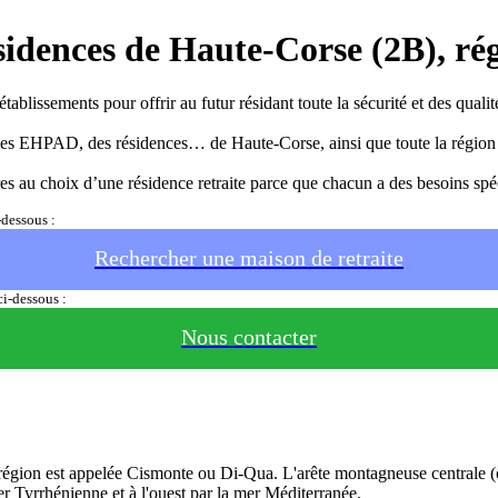
sidences de Haute-Corse (2B), ré
ssements pour offrir au futur résidant toute la sécurité et des qualités
, des EHPAD, des résidences… de Haute-Corse, ainsi que toute la région
 au choix d’une résidence retraite parce que chacun a des besoins spé
-dessous :
Rechercher une maison de retraite
i-dessous :
Nous contacter
e région est appelée Cismonte ou Di-Qua. L'arête montagneuse centrale (
r Tyrrhénienne et à l'ouest par la mer Méditerranée.