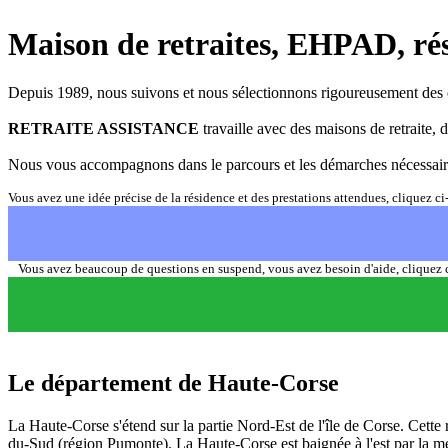
Maison de retraites, EHPAD, ré
Depuis 1989, nous suivons et nous sélectionnons rigoureusement des établi
RETRAITE ASSISTANCE
travaille avec des maisons de retraite
Nous vous accompagnons dans le parcours et les démarches nécessaires
Vous avez une idée précise de la résidence et des prestations attendues, cliquez ci
Vous avez beaucoup de questions en suspend, vous avez besoin d'aide, cliquez c
Le département de Haute-Corse
La Haute-Corse s'étend sur la partie Nord-Est de l'île de Corse. Cett
du-Sud (région Pumonte). La Haute-Corse est baignée à l'est par la me